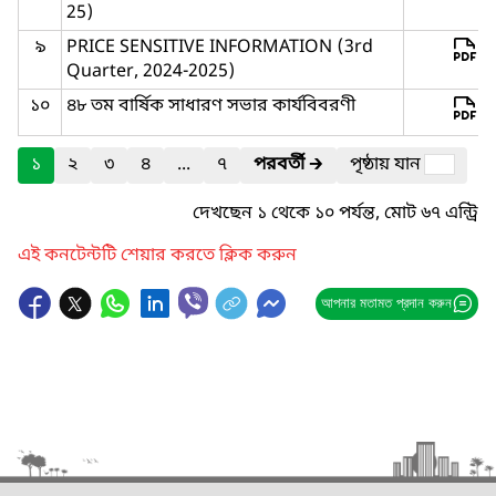
25)
৯
PRICE SENSITIVE INFORMATION (3rd
Quarter, 2024-2025)
১০
৪৮ তম বার্ষিক সাধারণ সভার কার্যবিবরণী
১
২
৩
৪
...
৭
পরবর্তী
🡲
পৃষ্ঠায় যান
দেখছেন ১ থেকে ১০ পর্যন্ত, মোট ৬৭ এন্ট্রি
এই কনটেন্টটি শেয়ার করতে ক্লিক করুন
আপনার মতামত প্রদান করুন