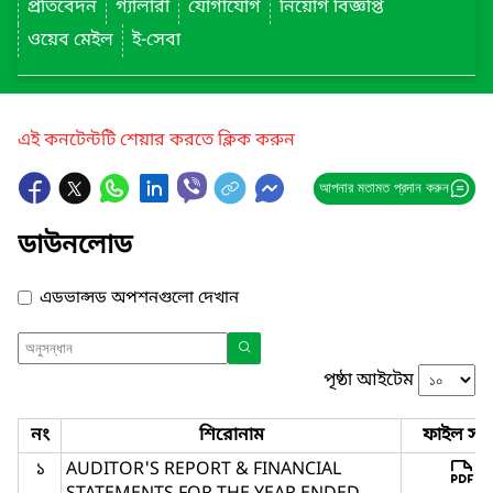
প্রতিবেদন
গ্যালারী
যোগাযোগ
নিয়োগ বিজ্ঞপ্তি
ওয়েব মেইল
ই-সেবা
এই কনটেন্টটি শেয়ার করতে ক্লিক করুন
আপনার মতামত প্রদান করুন
ডাউনলোড
এডভান্সড অপশনগুলো দেখান
পৃষ্ঠা আইটেম
নং
শিরোনাম
ফাইল সমূ
১
AUDITOR'S REPORT & FINANCIAL