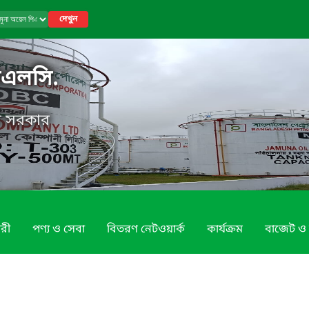
দেখুন
িএলসি.
েশ সরকার
রী
পণ্য ও সেবা
বিতরণ নেটওয়ার্ক
কার্যক্রম
বাজেট ও 