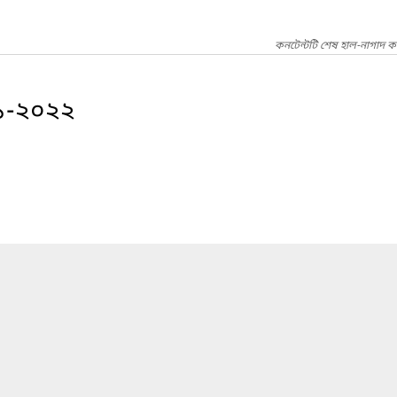
কনটেন্টটি শেষ হাল-নাগাদ ক
২১-২০২২