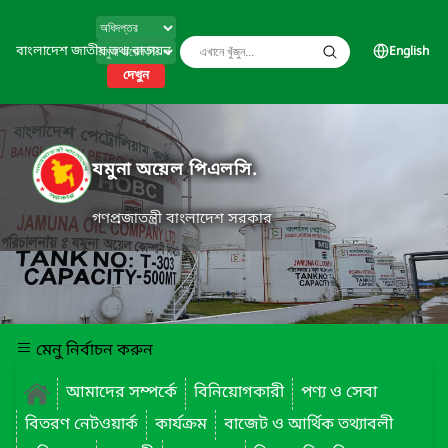
বাংলাদেশ জাতীয় তথ্য বাতায়ন
English
দেখুন
যমুনা অয়েল পিএলসি.
গণপ্রজাতন্ত্রী বাংলাদেশ সরকার
মেনু নির্বাচন করুন
আমাদের সম্পর্কে
বিনিয়োগকারী
পণ্য ও সেবা
বিতরণ নেটওয়ার্ক
কার্যক্রম
বাজেট ও আর্থিক তথ্যাবলী