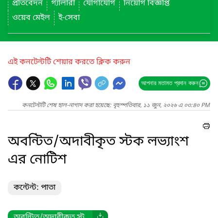
প্রতিবেদন
গ্যালারী
যোগাযোগ
নিয়োগ বিজ্ঞপ্তি
ওয়েব মেইল
ই-সেবা
এই কনটেন্টটি শেয়ার করতে ক্লিক করুন
আপনার মতামত প্রদান করুন
কনটেন্টটি শেষ হাল-নাগাদ করা হয়েছে: বৃহস্পতিবার, ১১ জুন, ২০২৬ এ ০৩:৪০ PM
অবন্টিত/অদাবীকৃত স্টক লভ্যাংশ
এর নোটিশ
কন্টেন্ট: পাতা
অবন্টিত/অদাবীকৃত স্ট...