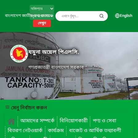
বাংলাদেশ জাতীয় তথ্য বাতায়ন
English
দেখুন
যমুনা অয়েল পিএলসি.
গণপ্রজাতন্ত্রী বাংলাদেশ সরকার
মেনু নির্বাচন করুন
আমাদের সম্পর্কে
বিনিয়োগকারী
পণ্য ও সেবা
বিতরণ নেটওয়ার্ক
কার্যক্রম
বাজেট ও আর্থিক তথ্যাবলী