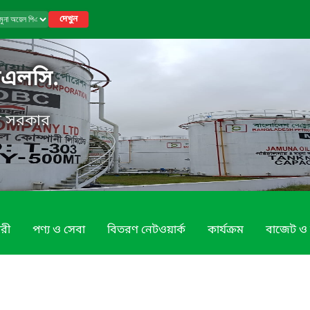
দেখুন
িএলসি.
েশ সরকার
রী
পণ্য ও সেবা
বিতরণ নেটওয়ার্ক
কার্যক্রম
বাজেট ও 