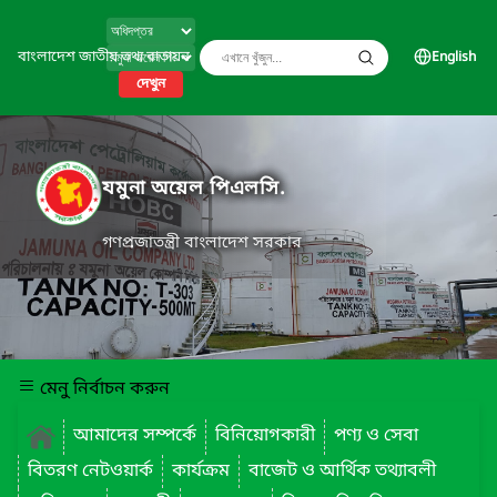
বাংলাদেশ জাতীয় তথ্য বাতায়ন
English
দেখুন
যমুনা অয়েল পিএলসি.
গণপ্রজাতন্ত্রী বাংলাদেশ সরকার
মেনু নির্বাচন করুন
আমাদের সম্পর্কে
বিনিয়োগকারী
পণ্য ও সেবা
বিতরণ নেটওয়ার্ক
কার্যক্রম
বাজেট ও আর্থিক তথ্যাবলী