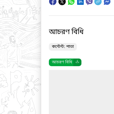
আচরণ বিধি
কন্টেন্ট: পাতা
আচরণ বিধি