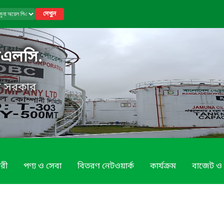
দেখুন
িএলসি.
েশ সরকার
রী
পণ্য ও সেবা
বিতরণ নেটওয়ার্ক
কার্যক্রম
বাজেট ও 