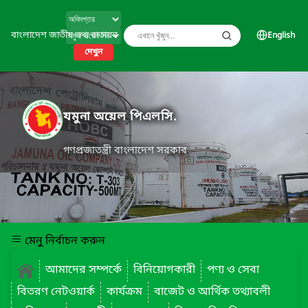
বাংলাদেশ জাতীয় তথ্য বাতায়ন
English
দেখুন
যমুনা অয়েল পিএলসি.
গণপ্রজাতন্ত্রী বাংলাদেশ সরকার
মেনু নির্বাচন করুন
আমাদের সম্পর্কে
বিনিয়োগকারী
পণ্য ও সেবা
বিতরণ নেটওয়ার্ক
কার্যক্রম
বাজেট ও আর্থিক তথ্যাবলী