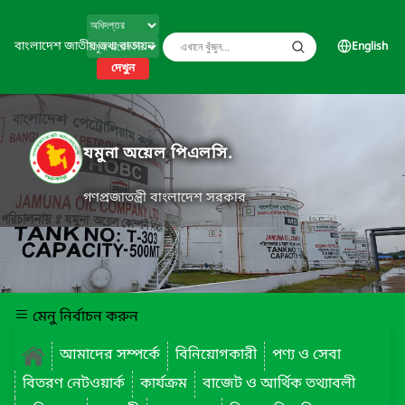
বাংলাদেশ জাতীয় তথ্য বাতায়ন
English
দেখুন
যমুনা অয়েল পিএলসি.
গণপ্রজাতন্ত্রী বাংলাদেশ সরকার
মেনু নির্বাচন করুন
আমাদের সম্পর্কে
বিনিয়োগকারী
পণ্য ও সেবা
বিতরণ নেটওয়ার্ক
কার্যক্রম
বাজেট ও আর্থিক তথ্যাবলী