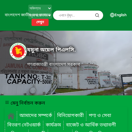
বাংলাদেশ জাতীয় তথ্য বাতায়ন
English
দেখুন
যমুনা অয়েল পিএলসি.
গণপ্রজাতন্ত্রী বাংলাদেশ সরকার
মেনু নির্বাচন করুন
আমাদের সম্পর্কে
বিনিয়োগকারী
পণ্য ও সেবা
বিতরণ নেটওয়ার্ক
কার্যক্রম
বাজেট ও আর্থিক তথ্যাবলী