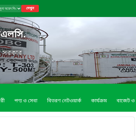
দেখুন
িএলসি.
েশ সরকার
রী
পণ্য ও সেবা
বিতরণ নেটওয়ার্ক
কার্যক্রম
বাজেট ও 