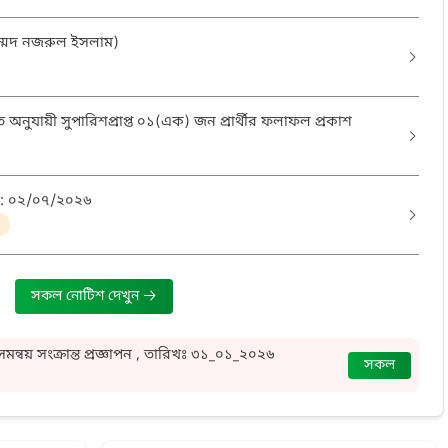
াম্মদ নজরুল ইসলাম)
 অনুযায়ী সুপারিশপ্রাপ্ত ০১(এক) জন প্রার্থীর ফলাফল প্রকাশ
: ০২/০৭/২০২৬
সকল নোটিশ দেখুন
/সমন্বয় সংক্রান্ত প্রজ্ঞাপন , তারিখঃ ৩১_০১_২০২৬
সকল