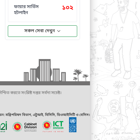
ফায়ার সার্ভিস
১০২
হটলাইন
সকল সেবা দেখুন
্চিত করতে সংশ্লিষ্ট দপ্তর সর্বদা সচেষ্ট।
ায়ন: মন্ত্রিপরিষদ বিভাগ, এটুআই, বিসিসি, ডিওআইসিটি ও বেসিস।