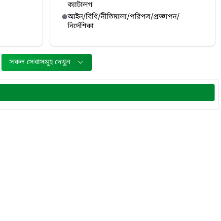
ক্যাটালগ
আইন/বিধি/নীতিমালা/পরিপত্র/প্রজ্ঞাপন/
নির্দেশিকা
সকল সেবাসমূহ দেখুন