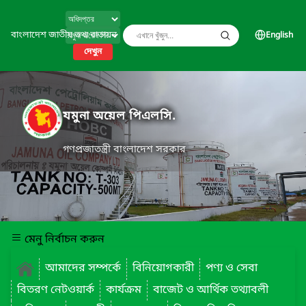
বাংলাদেশ জাতীয় তথ্য বাতায়ন
English
দেখুন
যমুনা অয়েল পিএলসি.
গণপ্রজাতন্ত্রী বাংলাদেশ সরকার
মেনু নির্বাচন করুন
আমাদের সম্পর্কে
বিনিয়োগকারী
পণ্য ও সেবা
বিতরণ নেটওয়ার্ক
কার্যক্রম
বাজেট ও আর্থিক তথ্যাবলী