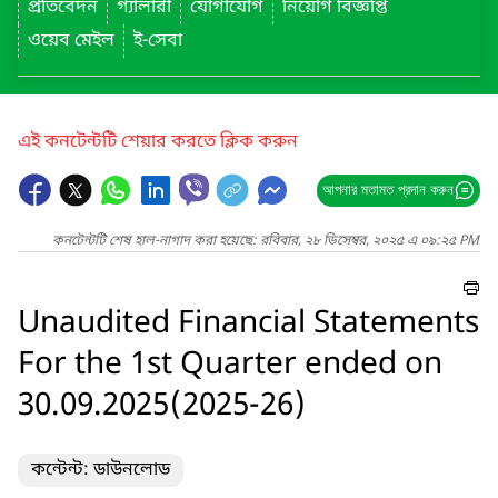
প্রতিবেদন
গ্যালারী
যোগাযোগ
নিয়োগ বিজ্ঞপ্তি
ওয়েব মেইল
ই-সেবা
এই কনটেন্টটি শেয়ার করতে ক্লিক করুন
আপনার মতামত প্রদান করুন
কনটেন্টটি শেষ হাল-নাগাদ করা হয়েছে: রবিবার, ২৮ ডিসেম্বর, ২০২৫ এ ০৯:২৫ PM
Unaudited Financial Statements
For the 1st Quarter ended on
30.09.2025(2025-26)
কন্টেন্ট: ডাউনলোড