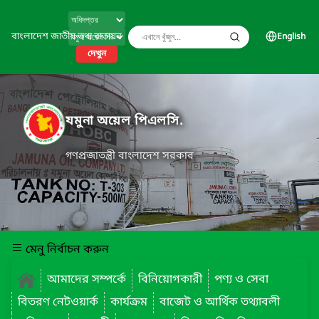
বাংলাদেশ জাতীয় তথ্য বাতায়ন
English
দেখুন
যমুনা অয়েল পিএলসি.
গণপ্রজাতন্ত্রী বাংলাদেশ সরকার
মেনু নির্বাচন করুন
আমাদের সম্পর্কে
বিনিয়োগকারী
পণ্য ও সেবা
বিতরণ নেটওয়ার্ক
কার্যক্রম
বাজেট ও আর্থিক তথ্যাবলী