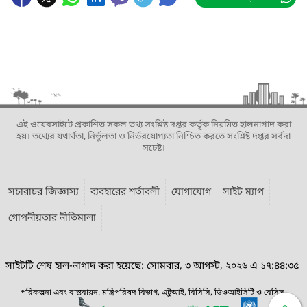
এই ওয়েবসাইটে প্রকাশিত সকল তথ্য সংশ্লিষ্ট দপ্তর কর্তৃক নিয়মিত হালনাগাদ করা
হয়। তথ্যের যথার্থতা, নির্ভুলতা ও নির্ভরযোগ্যতা নিশ্চিত করতে সংশ্লিষ্ট দপ্তর সর্বদা
সচেষ্ট।
সচারাচর জিজ্ঞাস্য
ব্যবহারের শর্তাবলী
যোগাযোগ
সাইট ম্যাপ
গোপনীয়তার নীতিমালা
সাইটটি শেষ হাল-নাগাদ করা হয়েছে: সোমবার, ৩ আগস্ট, ২০২৬ এ ১৭:৪৪:৩৫
পরিকল্পনা এবং বাস্তবায়ন: মন্ত্রিপরিষদ বিভাগ, এটুআই, বিসিসি, ডিওআইসিটি ও বেসিস।