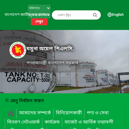
বাংলাদেশ জাতীয় তথ্য বাতায়ন
English
দেখুন
যমুনা অয়েল পিএলসি.
গণপ্রজাতন্ত্রী বাংলাদেশ সরকার
মেনু নির্বাচন করুন
আমাদের সম্পর্কে
বিনিয়োগকারী
পণ্য ও সেবা
বিতরণ নেটওয়ার্ক
কার্যক্রম
বাজেট ও আর্থিক তথ্যাবলী