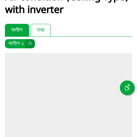
with inverter
ফাইল
তথ্য
ফাইল ১