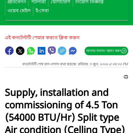
প্রতিবেদন
গ্যালারী
যোগাযোগ
নিয়োগ বিজ্ঞপ্তি
ওয়েব মেইল
ই-সেবা
এই কনটেন্টটি শেয়ার করতে ক্লিক করুন
আপনার মতামত প্রদান করুন
কনটেন্টটি শেষ হাল-নাগাদ করা হয়েছে: রবিবার, ৭ জুন, ২০২৬ এ ০৪:০৩ PM
Supply, installation and
commissioning of 4.5 Ton
(54000 BTU/Hr) Split type
Air condition (Celling Type)