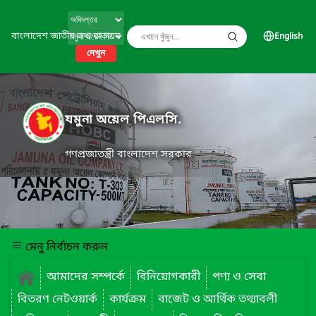
বাংলাদেশ জাতীয় তথ্য বাতায়ন
English
দেখুন
যমুনা অয়েল পিএলসি.
গণপ্রজাতন্ত্রী বাংলাদেশ সরকার
মেনু নির্বাচন করুন
আমাদের সম্পর্কে
বিনিয়োগকারী
পণ্য ও সেবা
বিতরণ নেটওয়ার্ক
কার্যক্রম
বাজেট ও আর্থিক তথ্যাবলী