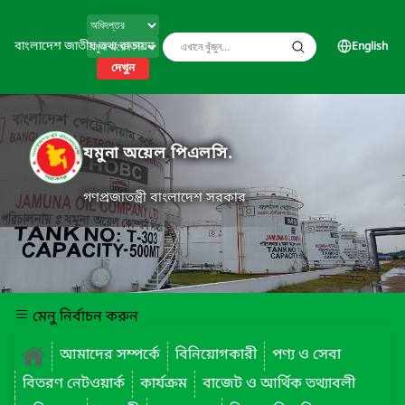
বাংলাদেশ জাতীয় তথ্য বাতায়ন
English
দেখুন
যমুনা অয়েল পিএলসি.
গণপ্রজাতন্ত্রী বাংলাদেশ সরকার
মেনু নির্বাচন করুন
আমাদের সম্পর্কে
বিনিয়োগকারী
পণ্য ও সেবা
বিতরণ নেটওয়ার্ক
কার্যক্রম
বাজেট ও আর্থিক তথ্যাবলী