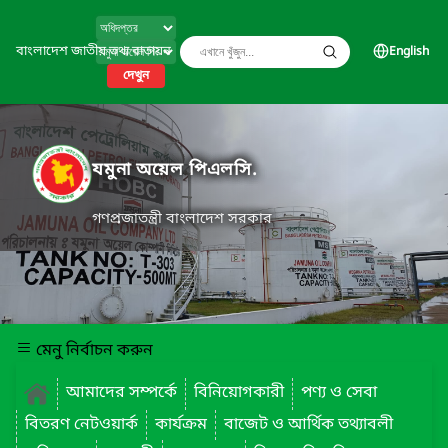
বাংলাদেশ জাতীয় তথ্য বাতায়ন
English
দেখুন
যমুনা অয়েল পিএলসি.
গণপ্রজাতন্ত্রী বাংলাদেশ সরকার
মেনু নির্বাচন করুন
আমাদের সম্পর্কে
বিনিয়োগকারী
পণ্য ও সেবা
বিতরণ নেটওয়ার্ক
কার্যক্রম
বাজেট ও আর্থিক তথ্যাবলী