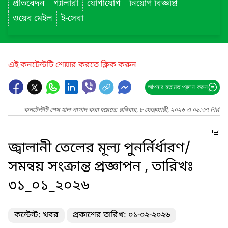
প্রতিবেদন
গ্যালারী
যোগাযোগ
নিয়োগ বিজ্ঞপ্তি
ওয়েব মেইল
ই-সেবা
এই কনটেন্টটি শেয়ার করতে ক্লিক করুন
আপনার মতামত প্রদান করুন
কনটেন্টটি শেষ হাল-নাগাদ করা হয়েছে: রবিবার, ৮ ফেব্রুয়ারী, ২০২৬ এ ০৯:৩৭ PM
জ্বালানী তেলের মূল্য পুনর্নির্ধারণ/
সমন্বয় সংক্রান্ত প্রজ্ঞাপন , তারিখঃ
৩১_০১_২০২৬
কন্টেন্ট: খবর
প্রকাশের তারিখ: ০১-০২-২০২৬