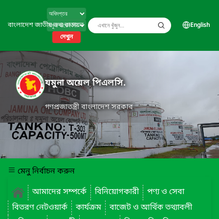
বাংলাদেশ জাতীয় তথ্য বাতায়ন
English
দেখুন
যমুনা অয়েল পিএলসি.
গণপ্রজাতন্ত্রী বাংলাদেশ সরকার
মেনু নির্বাচন করুন
আমাদের সম্পর্কে
বিনিয়োগকারী
পণ্য ও সেবা
বিতরণ নেটওয়ার্ক
কার্যক্রম
বাজেট ও আর্থিক তথ্যাবলী