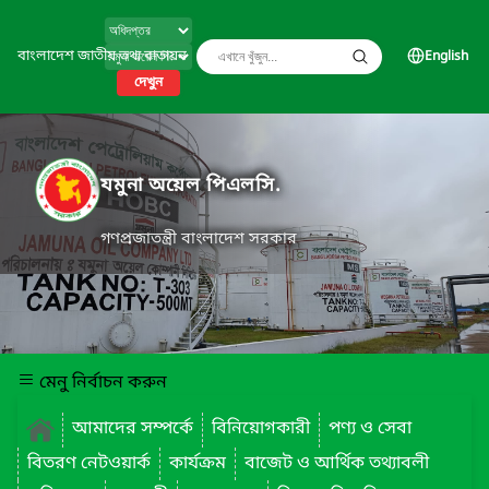
বাংলাদেশ জাতীয় তথ্য বাতায়ন
English
দেখুন
যমুনা অয়েল পিএলসি.
গণপ্রজাতন্ত্রী বাংলাদেশ সরকার
মেনু নির্বাচন করুন
আমাদের সম্পর্কে
বিনিয়োগকারী
পণ্য ও সেবা
বিতরণ নেটওয়ার্ক
কার্যক্রম
বাজেট ও আর্থিক তথ্যাবলী