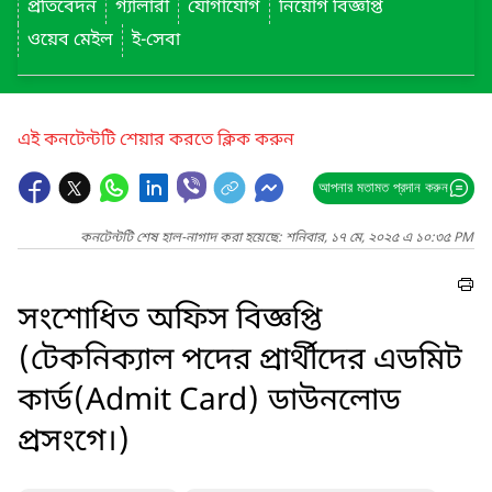
প্রতিবেদন
গ্যালারী
যোগাযোগ
নিয়োগ বিজ্ঞপ্তি
ওয়েব মেইল
ই-সেবা
এই কনটেন্টটি শেয়ার করতে ক্লিক করুন
আপনার মতামত প্রদান করুন
কনটেন্টটি শেষ হাল-নাগাদ করা হয়েছে: শনিবার, ১৭ মে, ২০২৫ এ ১০:৩৫ PM
সংশোধিত অফিস বিজ্ঞপ্তি
(টেকনিক্যাল পদের প্রার্থীদের এডমিট
কার্ড(Admit Card) ডাউনলোড
প্রসংগে।)