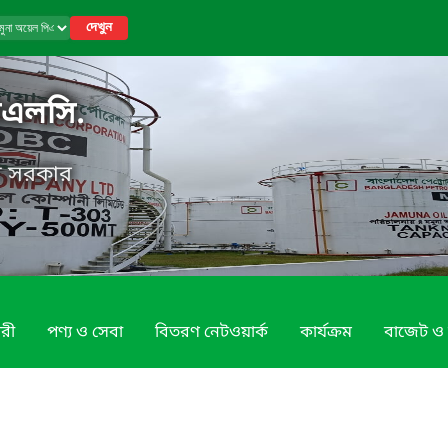
দেখুন
িএলসি.
েশ সরকার
রী
পণ্য ও সেবা
বিতরণ নেটওয়ার্ক
কার্যক্রম
বাজেট ও 