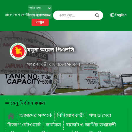
বাংলাদেশ জাতীয় তথ্য বাতায়ন
English
দেখুন
যমুনা অয়েল পিএলসি.
গণপ্রজাতন্ত্রী বাংলাদেশ সরকার
মেনু নির্বাচন করুন
আমাদের সম্পর্কে
বিনিয়োগকারী
পণ্য ও সেবা
বিতরণ নেটওয়ার্ক
কার্যক্রম
বাজেট ও আর্থিক তথ্যাবলী