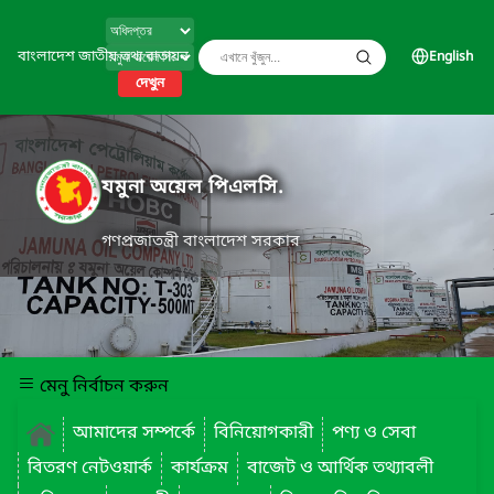
বাংলাদেশ জাতীয় তথ্য বাতায়ন
English
দেখুন
যমুনা অয়েল পিএলসি.
গণপ্রজাতন্ত্রী বাংলাদেশ সরকার
মেনু নির্বাচন করুন
আমাদের সম্পর্কে
বিনিয়োগকারী
পণ্য ও সেবা
বিতরণ নেটওয়ার্ক
কার্যক্রম
বাজেট ও আর্থিক তথ্যাবলী