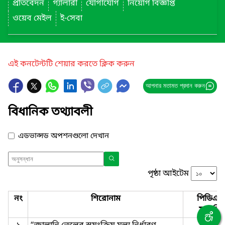
প্রতিবেদন
গ্যালারী
যোগাযোগ
নিয়োগ বিজ্ঞপ্তি
ওয়েব মেইল
ই-সেবা
এই কনটেন্টটি শেয়ার করতে ক্লিক করুন
আপনার মতামত প্রদান করুন
বিধানিক তথ্যাবলী
এডভান্সড অপশনগুলো দেখান
পৃষ্ঠা আইটেম
নং
শিরোনাম
পিডিএফ
সংযুক্তি