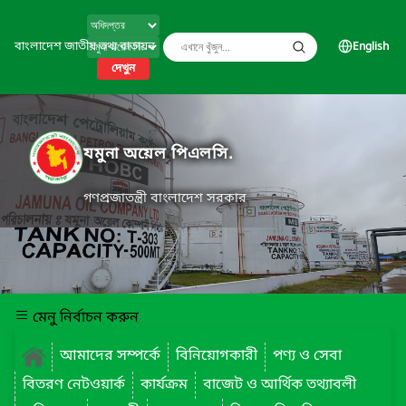
বাংলাদেশ জাতীয় তথ্য বাতায়ন
English
দেখুন
যমুনা অয়েল পিএলসি.
গণপ্রজাতন্ত্রী বাংলাদেশ সরকার
মেনু নির্বাচন করুন
আমাদের সম্পর্কে
বিনিয়োগকারী
পণ্য ও সেবা
বিতরণ নেটওয়ার্ক
কার্যক্রম
বাজেট ও আর্থিক তথ্যাবলী