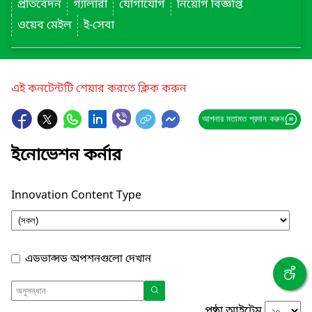
প্রতিবেদন
গ্যালারী
যোগাযোগ
নিয়োগ বিজ্ঞপ্তি
ওয়েব মেইল
ই-সেবা
এই কনটেন্টটি শেয়ার করতে ক্লিক করুন
আপনার মতামত প্রদান করুন
ইনোভেশন কর্নার
Innovation Content Type
এডভান্সড অপশনগুলো দেখান
পৃষ্ঠা আইটেম