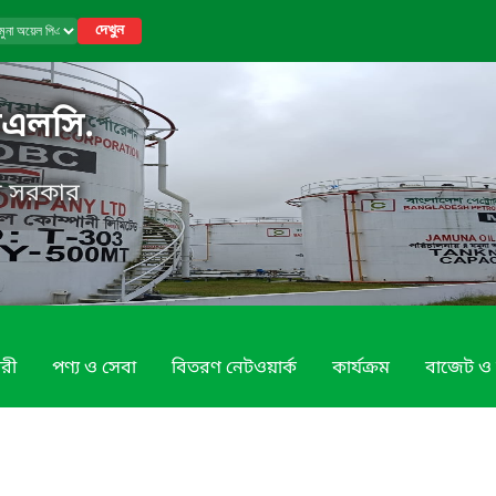
দেখুন
িএলসি.
েশ সরকার
রী
পণ্য ও সেবা
বিতরণ নেটওয়ার্ক
কার্যক্রম
বাজেট ও 