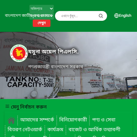
বাংলাদেশ জাতীয় তথ্য বাতায়ন
English
দেখুন
যমুনা অয়েল পিএলসি.
গণপ্রজাতন্ত্রী বাংলাদেশ সরকার
মেনু নির্বাচন করুন
আমাদের সম্পর্কে
বিনিয়োগকারী
পণ্য ও সেবা
বিতরণ নেটওয়ার্ক
কার্যক্রম
বাজেট ও আর্থিক তথ্যাবলী