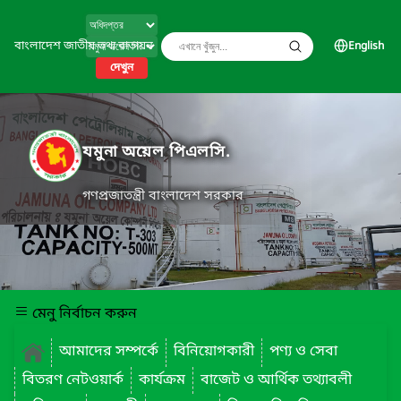
বাংলাদেশ জাতীয় তথ্য বাতায়ন
English
দেখুন
যমুনা অয়েল পিএলসি.
গণপ্রজাতন্ত্রী বাংলাদেশ সরকার
মেনু নির্বাচন করুন
আমাদের সম্পর্কে
বিনিয়োগকারী
পণ্য ও সেবা
বিতরণ নেটওয়ার্ক
কার্যক্রম
বাজেট ও আর্থিক তথ্যাবলী