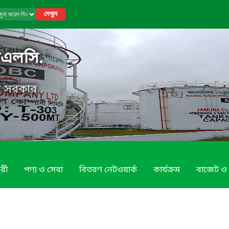
দেখুন
িএলসি.
েশ সরকার
রী
পণ্য ও সেবা
বিতরণ নেটওয়ার্ক
কার্যক্রম
বাজেট ও 